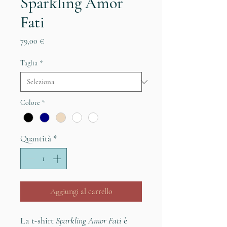
Sparkling Amor
Fati
Prezzo
79,00 €
Taglia
*
Colore
*
Quantità
*
Aggiungi al carrello
La t-shirt
Sparkling Amor Fati
è