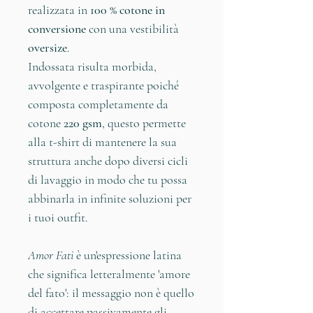
realizzata in
100 % cotone in
conversione
con una vestibilità
oversize
.
Indossata risulta morbida,
avvolgente e traspirante poiché
composta completamente da
cotone
220 gsm
, questo permette
alla t-shirt di mantenere la sua
struttura anche dopo diversi cicli
di lavaggio in modo che tu possa
abbinarla in infinite soluzioni per
i tuoi outfit.
Amor Fati
è un'espressione latina
che significa letteralmente 'amore
del fato': il messaggio non è quello
di accettare passivamente gli