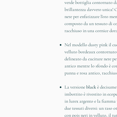
verde bottiglia contornato d
brillantezza davvero unica! 
nere per enfatizzare l'oro me
composto da un tessuto di co
racchiuso in una cornice dor
Nel modello
dusty pink
il cu
velluto bordeaux contornato 
delineato da cuciture nere pe
antico mentre lo sfondo è co
panna e rosa antico, racchiu
La versione
black
è decisamen
imbottito è rivestito in ecop
in lurex argento e la fiamma
due tessuti diversi: un raso o
con pois neri in velluto, il 