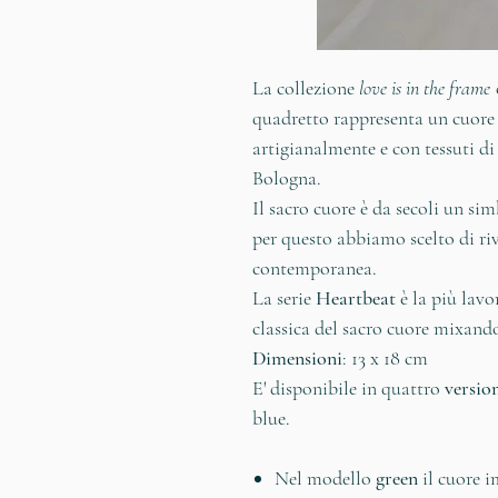
La collezione
love is in the frame
quadretto rappresenta un cuore i
artigianalmente e con tessuti di
Bologna.
Il sacro cuore è da secoli un s
per questo abbiamo scelto di riv
contemporanea.
La serie
Heartbeat
è la più lavo
classica del sacro cuore mixand
Dimensioni
: 13 x 18 cm
E' disponibile in quattro
versio
blue.
Nel modello
green
il cuore i