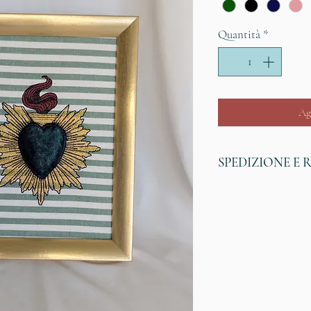
Quantità
*
Ag
SPEDIZIONE E 
SPEDIZIONI
Spedizione gratuita
Se ordini dall'ester
presente nell'elenco
spedizioni. Il costo
europeo di destina
visualizzato - nel c