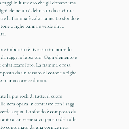
a raggi in lurex oro che gli donano una
Ogni elemento è delineato da cuciture
ntre la fiamma è color rame. Lo sfondo è
tone a righe panna e verde oliva
ata.
ore imbottito è rivestito in morbido
da raggi in lurex oro. Ogni elemento è
r enfatizzare l'oro. La fiamma è rosa
mposto da un tessuto di cotone a righe
so in una cornice dorata.
te la più rock di tutte, il cuore
elle nera opaca in contrasto con i raggi
 verde acqua. Lo sfondo è composto da
ttanio a cui viene sovrapposto del tulle
tutto contornato da una cornice nera