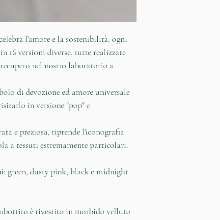
In alternativa, alla
tariffe per le spedi
RESO
celebra l'amore e la sostenibilità: ogni
Il reso dei prodotti
n 16 versioni diverse, tutte realizzate
non oltre i 14 giorn
 recupero nel nostro laboratorio a
ricevuto l'ordine, l
carico del cliente.
imbolo di devozione ed amore universale
riferite al diritto 
isitarlo in versione "pop" e
affettuare in caso d
"Termini e condizio
rata e preziosa, riprende l'iconografia
ola a tessuti estremamente particolari.
ni
: green, dusty pink, black e midnight
mbottito è rivestito in morbido velluto