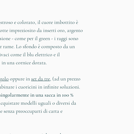
estroso e colorato, il cuore imbottito è
otte impreziosito da inserti oro, argento
sione - come per il green - i raggi sono
or rame. Lo sfondo è composto da un
ivaci come il blu elettrico e il
o in una cornice dorata.
golo
oppure in
set da tre
, (ad un prezzo
binare i cuoricini in infinite soluzioni.
singolarmente in una sacca in 100 %
quistare modelli uguali o diversi da
te senza preoccuparti di carta e