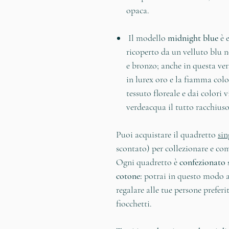
opaca.
Il modello
midnight blue
è 
ricoperto da un velluto blu n
e bronzo; anche in questa ver
in lurex oro e la fiamma col
tessuto floreale e dai colori v
verdeacqua il tutto racchius
Puoi acquistare il quadretto
sin
scontato) per collezionare e com
Ogni quadretto è
confezionato 
cotone:
potrai in questo modo ac
regalare alle tue persone preferi
fiocchetti.