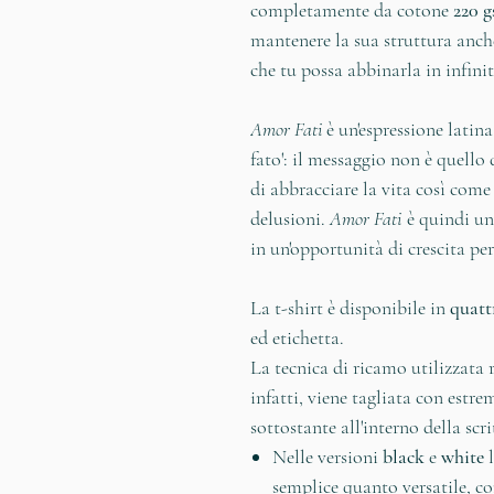
completamente da cotone
220 
mantenere la sua struttura anch
che tu possa abbinarla in infinit
Amor Fati
è un'espressione latin
fato': il messaggio non è quello
di abbracciare la vita così come 
delusioni.
Amor Fati
è quindi un
in un'opportunità di crescita per
La t-shirt è disponibile in
quatt
ed etichetta.
La tecnica di ricamo utilizzata ri
infatti, viene tagliata con estre
sottostante all'interno della scri
Nelle versioni
black
e
white
l
semplice quanto versatile, co