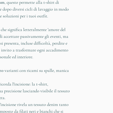
gsm
, questo permette alla t-shirt di
rifioriscono di nuo
perfettamente sul t
SPEDIZIONI
e dopo diversi cicli di lavaggio in modo
La certificazione
E
La garza si dissol
Spedizione rapida g
e soluzioni per i tuoi outfit.
produzione ha un b
lavaggio.
Se ordini dall'ester
suolo, consumo di r
presente nell'elenco
a che significa letteralmente 'amore del
globale e biodivers
Per un risultato 
spedizioni. Il costo
 di accettare passivamente gli eventi, ma
moda responsabile e
t-shirt
a mano
, 
europeo di destina
si presenta, incluse difficoltà, perdite e
Il nostro fornitore 
per bucato a ma
visualizzato, nel c
 invito a trasformare ogni accadimento
indirizzando quella 
acqua e lascialo
RESO
sonale ed interiore.
risciacqua e ste
Il reso dei prodotti
Tutti i capi vantan
Puoi lavare la t
non oltre 14 giorni
ro
varianti con ricami su spalle, manica
che valuta ed esami
impostando un c
ricevuto l'ordine, l
presenti nei tessuti
delicati
a
30 gra
carico del cliente.
corda l'incisione: la t-shirt,
contatto con i con
massimo
800 gir
Per maggiori informa
ma precisione lasciando visibile il tessuto
la salute e il beness
E' preferibile no
recesso e alla proce
tta.
Un'attenzione partic
reso consultare la 
'incisione rivela un tessuto denim tanto
condizioni di lavor
alla sezione "Retur
mposto da filati neri e bianchi che si
prodotti. La certif