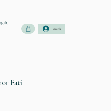
galo
Accedi
or Fati