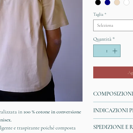
Taglia
*
Seleziona
Quantità
*
Ag
COMPOSIZIONE
Questa t-shirt è rea
INDICAZIONI P
ealizzata in
100 % cotone in conversione
organico
in convers
nisex.
recupero di terreni 
Le t-shirt
contengo
SPEDIZIONE E 
lgente e traspirante poiché composta
l'utilizzo di sostan
protettiva
che perme