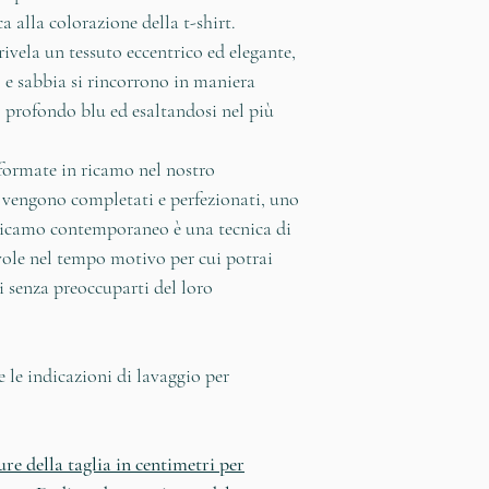
 alla colorazione della t-shirt.
nostro fornitore - 
rivela un tessuto eccentrico ed elegante,
diritti dei lavorat
 e sabbia si rincorrono in maniera
condizioni lavorati
l profondo blu ed esaltandosi nel più
aziende in otto are
forzato, salute e si
sformate in ricamo nel nostro
contrattazione coll
 vengono completati e perfezionati, uno
pratiche disciplinar
l ricamo contemporaneo è una tecnica di
retribuzione assic
le nel tempo motivo per cui potrai
lavoro sano.
ti senza preoccuparti del loro
e le indicazioni di lavaggio per
.
ure della taglia in centimetri per