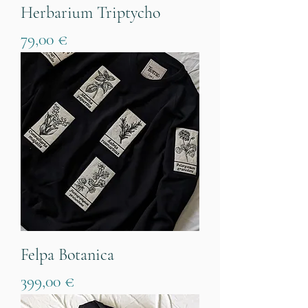
Herbarium Triptycho
Prezzo
79,00 €
Felpa Botanica
Prezzo
399,00 €